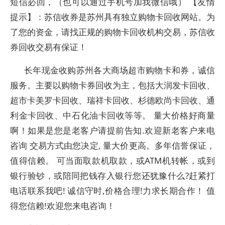
短信必回，（也可以通过手机号加我微信哦） 【友情
提示】：苏信收券是苏州具有独立购物卡回收网站。为
了您的资金，请找正规的购物卡回收机构交易，苏信收
券回收交易有保证！
长年现金收购苏州各大商场超市购物卡和券，诚信
服务。主要以购物卡券回收为主，包括大润发卡回收、
超市卡美罗卡回收、瑞祥卡回收、杉德欧尚卡回收、通
利金卡回收、中石化油卡回收等等。 量大价格好商量
啊！如果是您是老客户请提前告知.欢迎新老客户来电
咨询 交易方式由您决定, 量大价更高。多年信誉保证，
值得信赖。 可当面取款机取款，或ATM机转帐，或到
银行验钞，或陪同把钱存入银行您还犹豫什么?赶紧打
电话联系我吧! 诚信守时,价格合理!力求长期合作！ 值
得您信赖!欢迎您来电咨询！