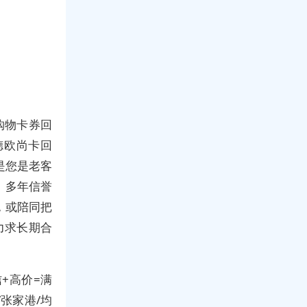
购物卡券回
德欧尚卡回
是您是老客
。多年信誉
，或陪同把
力求长期合
+高价=满
/张家港/均