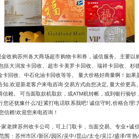
现金收购苏州各大商场超市购物卡和券，诚信服务。主要以
包括大润发卡回收、超市卡美罗卡回收、瑞祥卡回收、杉
金卡回收、中石化油卡回收等等。 量大价格好商量啊！如果
告知.欢迎新老客户来电咨询 交易方式由您决定, 量大价更高
得信赖。 可当面取款机取款，或ATM机转帐，或到银行验钞
行您还犹豫什么?赶紧打电话联系我吧! 诚信守时,价格合理!
得您信赖!欢迎您来电咨询！
一家老牌苏州收卡公司，可上门取卡，当面交易。专业+诚信
范围：苏州市区/新区/园区/吴中/昆山/太仓/吴江/盛泽/常熟