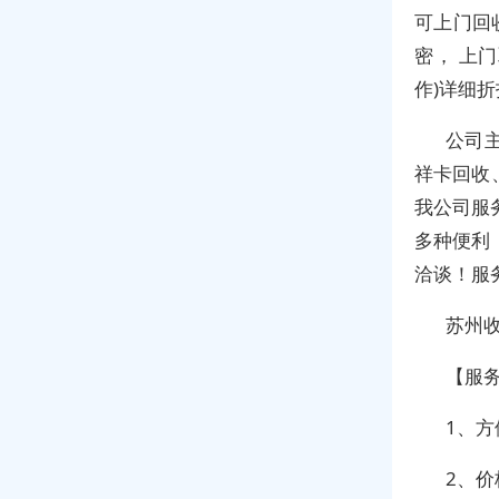
可上门回
密， 上
作)详细
公司
祥卡回收
我公司服
多种便利
洽谈！服
苏州
【服
1、
2、