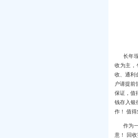
长年
收为主，
收、通利
户请提前
保证，值
钱存入银
作！ 值
作为
意！ 回收