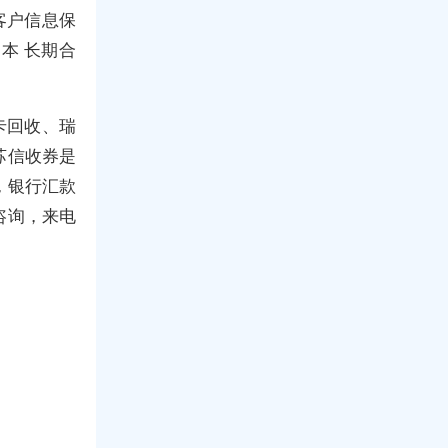
客户信息保
本 长期合
卡回收、瑞
苏信收券是
，银行汇款
咨询，来电