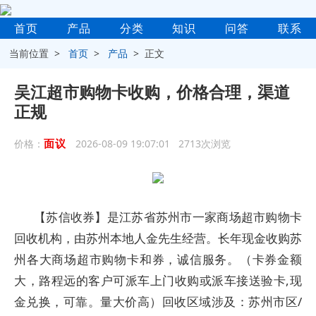
首页
产品
分类
知识
问答
联系
当前位置 >
首页
>
产品
> 正文
吴江超市购物卡收购，价格合理，渠道
正规
面议
价格：
2026-08-09 19:07:01 2713次浏览
【苏信收券】是江苏省苏州市一家商场超市购物卡
回收机构，由苏州本地人金先生经营。长年现金收购苏
州各大商场超市购物卡和券，诚信服务。（卡券金额
大，路程远的客户可派车上门收购或派车接送验卡,现
金兑换，可靠。量大价高）回收区域涉及：苏州市区/