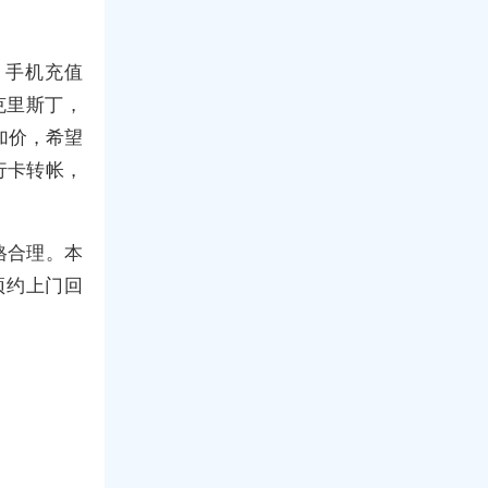
，手机充值
克里斯丁，
加价，希望
行卡转帐，
格合理。本
预约上门回
！