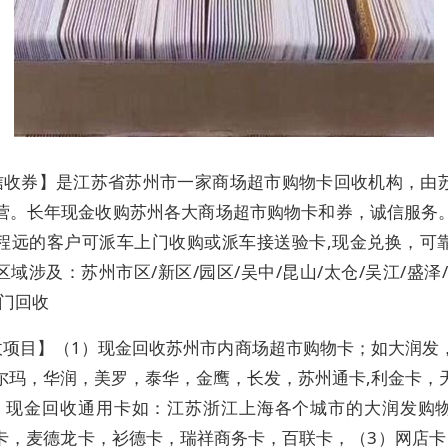
信收券】是江苏省苏州市一家商场超市购物卡回收机构，由
营。长年现金收购苏州各大商场超市购物卡和券，诚信服务
程远的客户可派车上门收购或派车接送验卡,现金兑换，可
域涉及：苏州市区/新区/园区/吴中/昆山/太仓/吴江/盛泽
上门回收
收项目】（1）现金回收苏州市内商场超市购物卡；如大润发
尔玛，华润，美罗，泰华，金鹰，长发，苏州通卡,利金卡，
）现金回收通用卡如：江苏浙江上海各个城市的大润发购
卡，麦德龙卡，衫德卡，瑞祥商务卡，百联卡，（3）网店卡