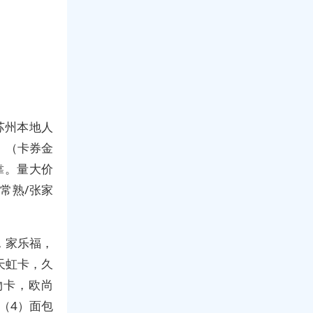
苏州本地人
。（卡券金
靠。量大价
/常熟/张家
，家乐福，
天虹卡，久
物卡，欧尚
（4）面包