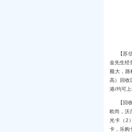
【苏
金先生经
额大，路
高）回收区
港/均可
【回
欧尚，沃
光卡（2
卡，乐购