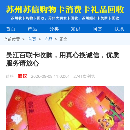
首页
产品
分类
知识
问答
联系
当前位置 >
首页
>
产品
> 正文
吴江百联卡收购，用真心换诚信，优质
服务请放心
面议
价格：
2026-08-08 11:02:01 2741次浏览