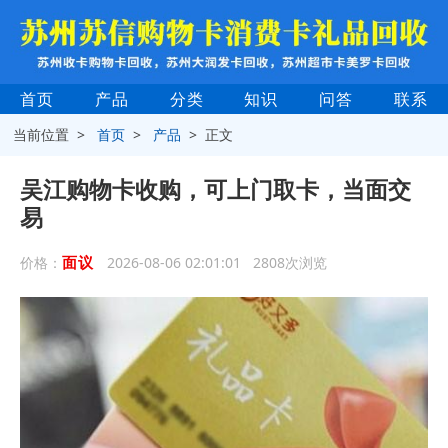
首页
产品
分类
知识
问答
联系
当前位置 >
首页
>
产品
> 正文
吴江购物卡收购，可上门取卡，当面交
易
面议
价格：
2026-08-06 02:01:01 2808次浏览